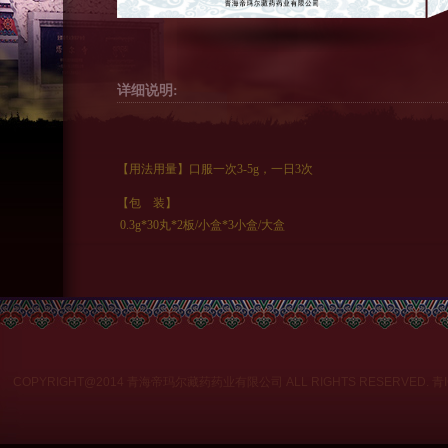
详细说明:
【用法用量】口服一次3-5g，一日3次
【包 装】
0.3g*30丸*2板/小盒*3小盒/大盒
COPYRIGHT@2014 青海帝玛尔藏药药业有限公司 ALL RIGHTS RESERVED.
青I