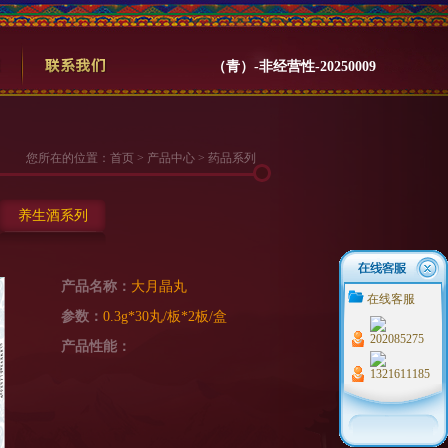
（青）-非经营性-20250009
您所在的位置：
首页
>
产品中心
> 药品系列
养生酒系列
产品名称：
大月晶丸
在线客服
参数：
0.3g*30丸/板*2板/盒
产品性能：